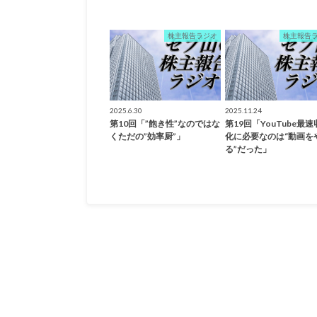
株主報告ラジオ
株主報告
2025.6.30
2025.11.24
第10回「”飽き性”なのではな
第19回「YouTube最
くただの”効率厨”」
化に必要なのは“動画を
る”だった」