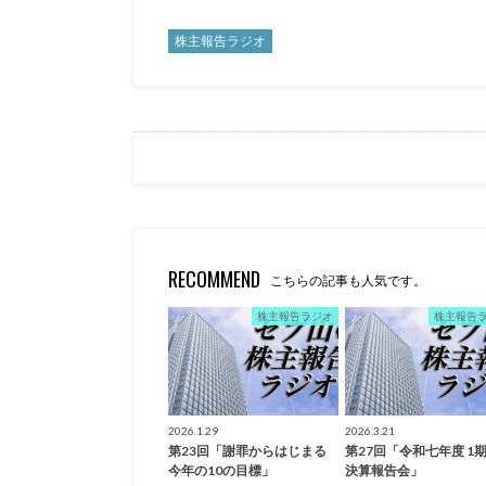
株主報告ラジオ
RECOMMEND
こちらの記事も人気です。
株主報告ラジオ
株主報告
2026.1.29
2026.3.21
第23回「謝罪からはじまる
第27回「令和七年度 1
今年の10の目標」
決算報告会」