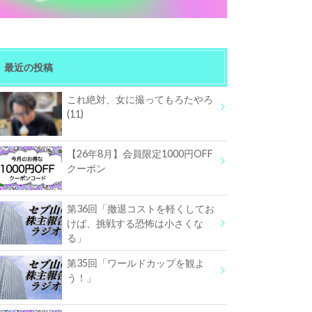
最近の投稿
これ絶対、女に撮ってもろたやろ
(11)
【26年8月】会員限定1000円OFF
クーポン
第36回「撤退コストを軽くしてお
けば、挑戦する恐怖は小さくな
る」
第35回「ワールドカップを観よ
う！」