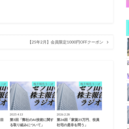
【25年2月】会員限定1000円OFFクーポン
ラジオ
株主報告ラジオ
株主報告ラジオ
2025.4.13
2026.2.28
期目
第5回「弊社のAI技術に関す
第26回「家賃25万円、役員
る取り組みについて」
社宅の是非を問う」