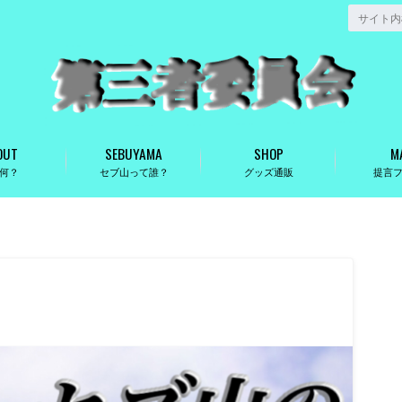
OUT
SEBUYAMA
SHOP
M
何？
セブ山って誰？
グッズ通販
提言