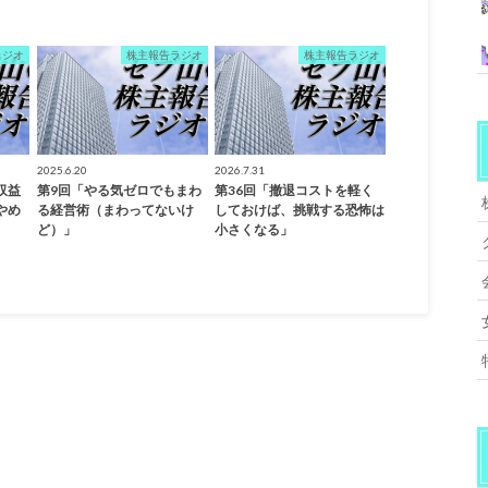
ラジオ
株主報告ラジオ
株主報告ラジオ
2025.6.20
2026.7.31
速収益
第9回「やる気ゼロでもまわ
第36回「撤退コストを軽く
やめ
る経営術（まわってないけ
しておけば、挑戦する恐怖は
ど）」
小さくなる」