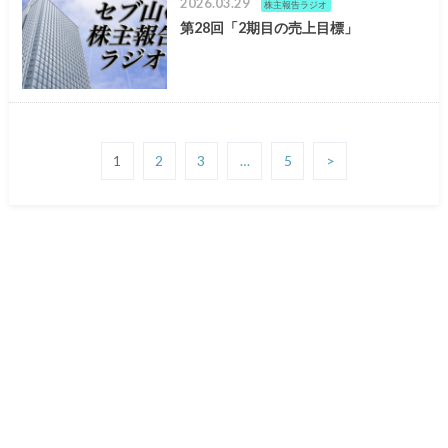
2026.03.29
株主報告ラジオ
第28回「2期目の売上目標」
1
2
3
…
5
>